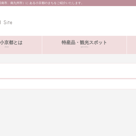
日南市、南九州市）に ある小京都のまちをご紹介いたします。
小京都とは
特産品・観光スポット
about
speciality