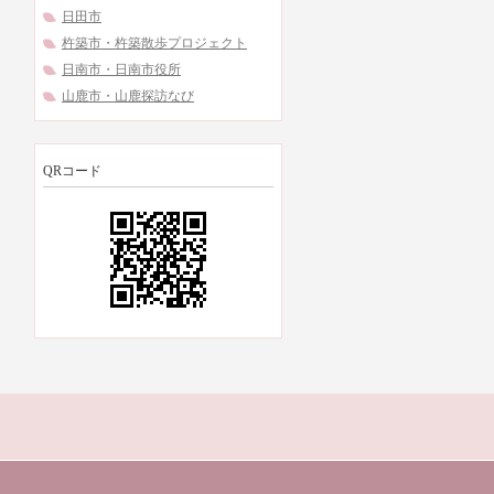
日田市
杵築市・杵築散歩プロジェクト
日南市・日南市役所
山鹿市・山鹿探訪なび
QRコード