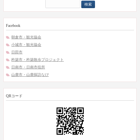
検
索:
Facebook
朝倉市・観光協会
小城市・観光協会
日田市
杵築市・杵築散歩プロジェクト
日南市・日南市役所
山鹿市・山鹿探訪なび
QRコード