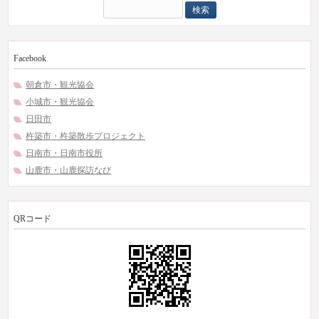
検
索:
Facebook
朝倉市・観光協会
小城市・観光協会
日田市
杵築市・杵築散歩プロジェクト
日南市・日南市役所
山鹿市・山鹿探訪なび
QRコード