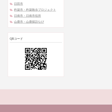
日田市
杵築市・杵築散歩プロジェクト
日南市・日南市役所
山鹿市・山鹿探訪なび
QRコード