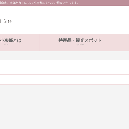
日南市、南九州市）に ある小京都のまちをご紹介いたします。
小京都とは
特産品・観光スポット
about
speciality