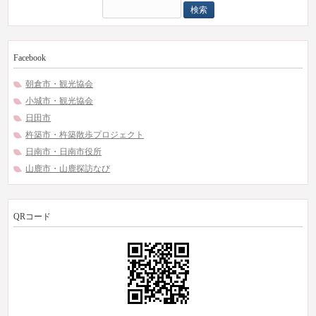
検
索:
Facebook
朝倉市・観光協会
小城市・観光協会
日田市
杵築市・杵築散歩プロジェクト
日南市・日南市役所
山鹿市・山鹿探訪なび
QRコード