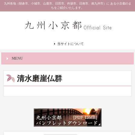
九州各地（朝倉市、小城市、山鹿市、日田市、杵築市、日南市、南九州市）に ある小京都のま
ちをご紹介いたします。
当サイトについて
MENU
清水磨崖仏群