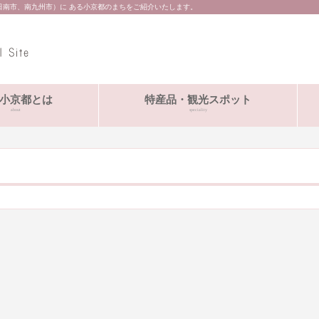
日南市、南九州市）に ある小京都のまちをご紹介いたします。
小京都とは
特産品・観光スポット
about
speciality