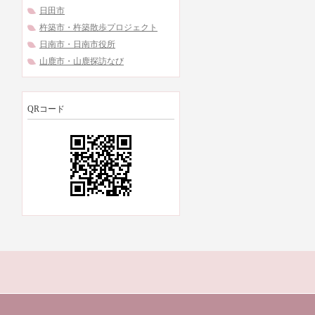
日田市
杵築市・杵築散歩プロジェクト
日南市・日南市役所
山鹿市・山鹿探訪なび
QRコード