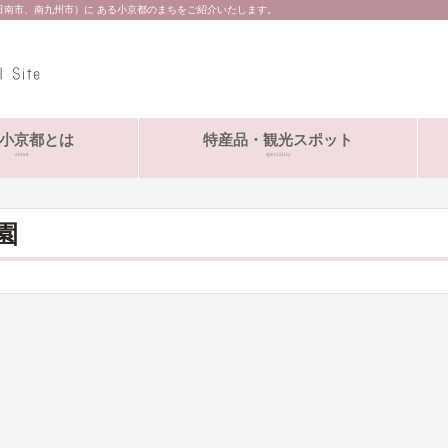
日南市、南九州市）に ある小京都のまちをご紹介いたします。
小京都とは
特産品・観光スポット
about
speciality
園