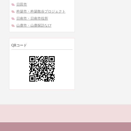
日田市
杵築市・杵築散歩プロジェクト
日南市・日南市役所
山鹿市・山鹿探訪なび
QRコード