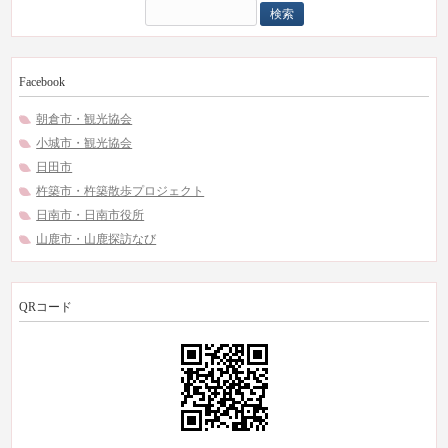
検
索:
Facebook
朝倉市・観光協会
小城市・観光協会
日田市
杵築市・杵築散歩プロジェクト
日南市・日南市役所
山鹿市・山鹿探訪なび
QRコード