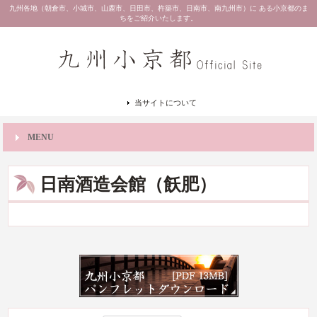
九州各地（朝倉市、小城市、山鹿市、日田市、杵築市、日南市、南九州市）に ある小京都のま
ちをご紹介いたします。
当サイトについて
MENU
日南酒造会館（飫肥）