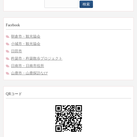
検
索:
Facebook
朝倉市・観光協会
小城市・観光協会
日田市
杵築市・杵築散歩プロジェクト
日南市・日南市役所
山鹿市・山鹿探訪なび
QRコード