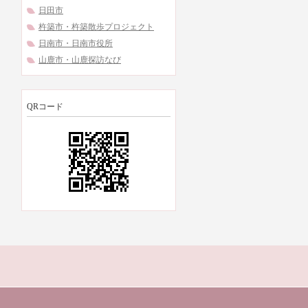
日田市
杵築市・杵築散歩プロジェクト
日南市・日南市役所
山鹿市・山鹿探訪なび
QRコード