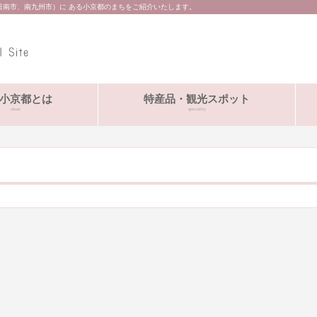
日南市、南九州市）に ある小京都のまちをご紹介いたします。
小京都とは
特産品・観光スポット
about
speciality