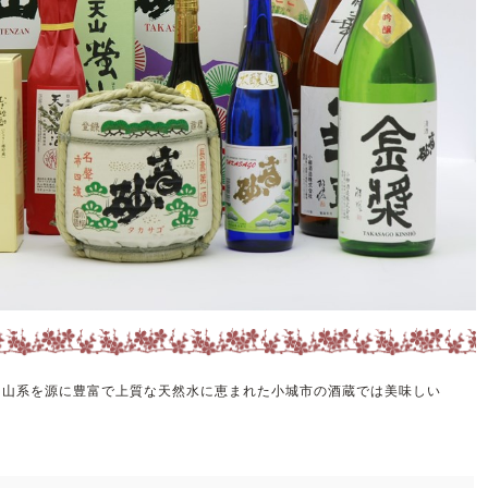
山山系を源に豊富で上質な天然水に恵まれた小城市の酒蔵では美味しい