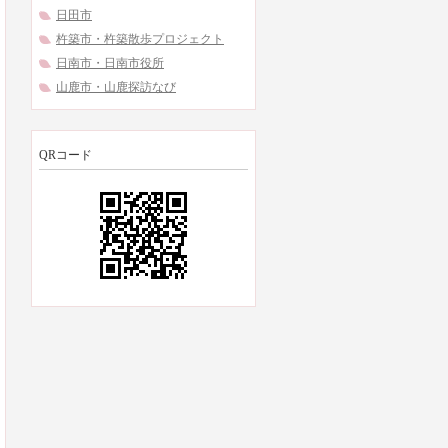
日田市
杵築市・杵築散歩プロジェクト
日南市・日南市役所
山鹿市・山鹿探訪なび
QRコード