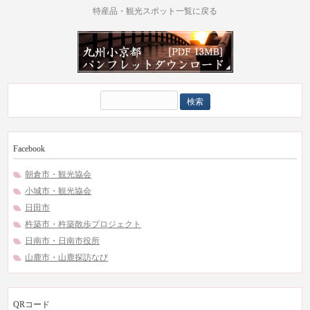
特産品・観光スポット一覧に戻る
検
索:
Facebook
朝倉市・観光協会
小城市・観光協会
日田市
杵築市・杵築散歩プロジェクト
日南市・日南市役所
山鹿市・山鹿探訪なび
QRコード