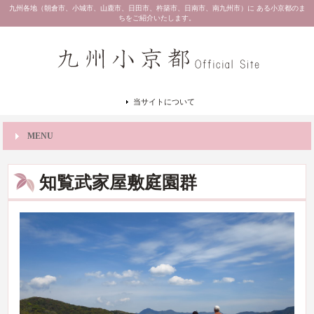
九州各地（朝倉市、小城市、山鹿市、日田市、杵築市、日南市、南九州市）に ある小京都のま
ちをご紹介いたします。
当サイトについて
MENU
知覧武家屋敷庭園群