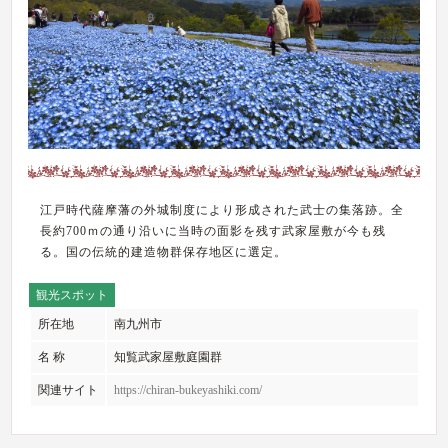
江戸時代薩摩藩の外城制度により形成された武士の集落跡。全
長約700ｍの通り沿いに当時の面影を残す武家屋敷が今も残
る。国の伝統的建造物群保存地区に選定。
観光スポット
所在地
南九州市
名 称
知覧武家屋敷庭園群
関連サイト
https://chiran-bukeyashiki.com/