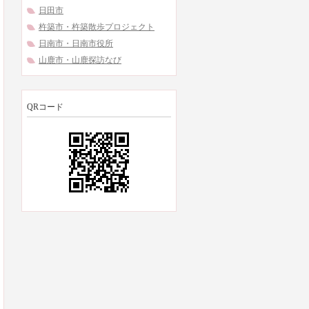
日田市
杵築市・杵築散歩プロジェクト
日南市・日南市役所
山鹿市・山鹿探訪なび
QRコード