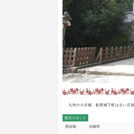
九州の小京都、飫肥城下町は古い石
観光スポット
所在地
日南市