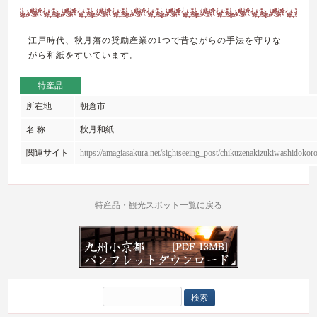
江戸時代、秋月藩の奨励産業の1つで昔ながらの手法を守りな
がら和紙をすいています。
特産品
所在地
朝倉市
名 称
秋月和紙
関連サイト
https://amagiasakura.net/sightseeing_post/chikuzenakizukiwashidokoro
特産品・観光スポット一覧に戻る
検
索: