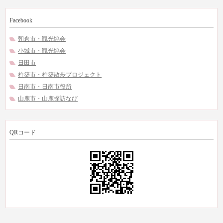
Facebook
朝倉市・観光協会
小城市・観光協会
日田市
杵築市・杵築散歩プロジェクト
日南市・日南市役所
山鹿市・山鹿探訪なび
QRコード