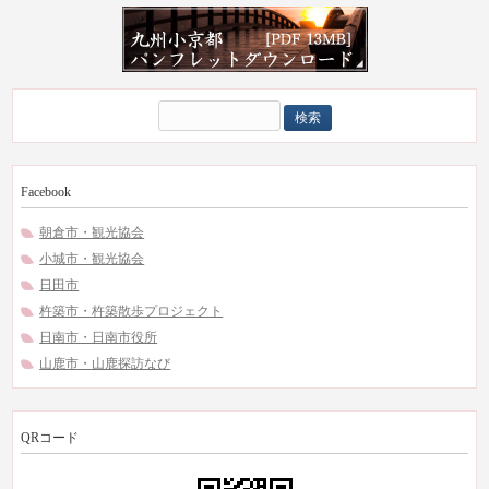
検
索:
Facebook
朝倉市・観光協会
小城市・観光協会
日田市
杵築市・杵築散歩プロジェクト
日南市・日南市役所
山鹿市・山鹿探訪なび
QRコード