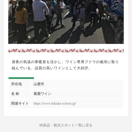
昼夜の気温の寒暖差を活かし、ワイン専用ブドウの栽培に取り
組んでいる。品質の高いワインとして大好評。
所在地
山鹿市
名 称
菊鹿ワイン
関連サイト
https://www.kikuka-winery.jp/
特産品・観光スポット一覧に戻る