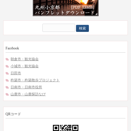
検
索:
Facebook
朝倉市・観光協会
小城市・観光協会
日田市
杵築市・杵築散歩プロジェクト
日南市・日南市役所
山鹿市・山鹿探訪なび
QRコード