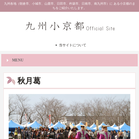
九州各地（朝倉市、小城市、山鹿市、日田市、杵築市、日南市、南九州市）に ある小京都のま
ちをご紹介いたします。
当サイトについて
MENU
秋月葛