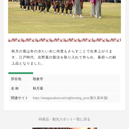
秋月の葛は冬の冷たい水に何度もさらすことで出来上がりま
す。江戸時代、吉野葛の製法を取り入れて作られ、幕府への献
上品となりました。
所在地
朝倉市
名 称
秋月葛
関連サイト
https://amagiasakura.net/sightseeing_post/廣久葛本舗/
特産品・観光スポット一覧に戻る