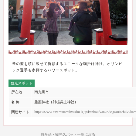
釜の蓋を頭に載せて祈願するユニークな願掛け神社。オリンピ
ック選手も参拝するパワースポット。
観光スポット
所在地
南九州市
名 称
釜蓋神社（射楯兵主神社）
関連サイト
https://www.city.minamikyushu.lg.jp/kankou/kanko/sagasu/echiiki/kam
特産品・観光スポット一覧に戻る