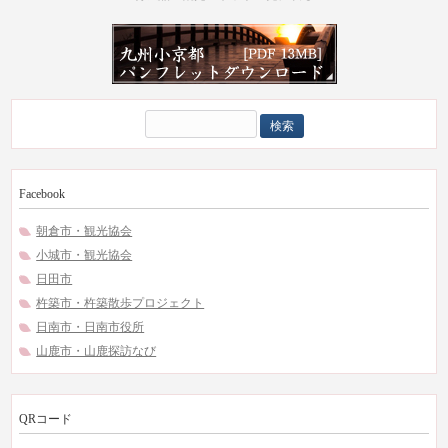
検
索:
Facebook
朝倉市・観光協会
小城市・観光協会
日田市
杵築市・杵築散歩プロジェクト
日南市・日南市役所
山鹿市・山鹿探訪なび
QRコード