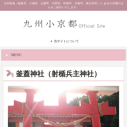
九州各地（朝倉市、小城市、山鹿市、日田市、杵築市、日南市、南九州市）に ある小京都のま
ちをご紹介いたします。
当サイトについて
MENU
釜蓋神社（射楯兵主神社）