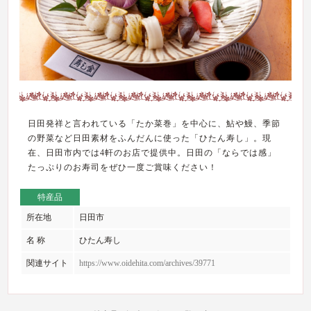
日田発祥と言われている「たか菜巻」を中心に、鮎や鰻、季節
の野菜など日田素材をふんだんに使った「ひたん寿し」。現
在、日田市内では4軒のお店で提供中。日田の「ならでは感」
たっぷりのお寿司をぜひ一度ご賞味ください！
特産品
所在地
日田市
名 称
ひたん寿し
関連サイト
https://www.oidehita.com/archives/39771