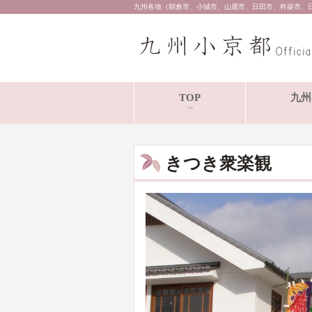
九州各地（朝倉市、小城市、山鹿市、日田市、杵築市、
TOP
九州
top
きつき衆楽観