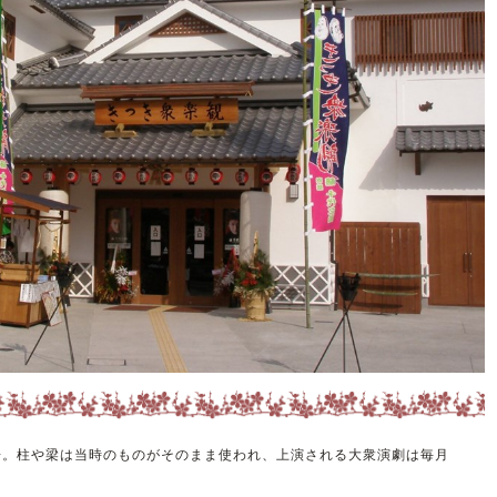
場。柱や梁は当時のものがそのまま使われ、上演される大衆演劇は毎月