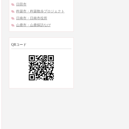
日田市
杵築市・杵築散歩プロジェクト
日南市・日南市役所
山鹿市・山鹿探訪なび
QRコード