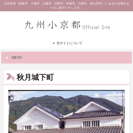
九州各地（朝倉市、小城市、山鹿市、日田市、杵築市、日南市、南九州市）に ある小京都のま
ちをご紹介いたします。
当サイトについて
MENU
秋月城下町