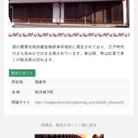
国の重要伝統的建造物群保存地区に選定されており、江戸時代
のまち並みがそのまま残されています。春は桜、秋は紅葉で多
くの観光客が訪れます。
観光スポット
所在地
朝倉市
名 称
秋月城下町
関連サイト
https://amagiasakura.net/sightseeing_post/akizuki_jokamachi/
特産品・観光スポット一覧に戻る