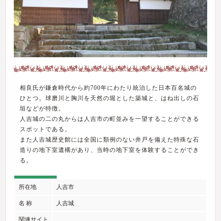
相良氏が鎌倉時代から約700年にわたり統治した日本百名城の
ひとつ。球磨川と胸川を天然の堀とした築城と、はね出しの石
垣などが特徴。
人吉城の二の丸からは人吉市の町並みを一望することができる
スポットである。
また人吉城歴史館には全国に類例のない井戸を備えた特殊な石
造りの地下室遺構があり、当時の地下室を体験することができ
る。
所在地
人吉市
名 称
人吉城
関連サイト