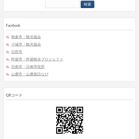
検
索:
Facebook
朝倉市・観光協会
小城市・観光協会
日田市
杵築市・杵築散歩プロジェクト
日南市・日南市役所
山鹿市・山鹿探訪なび
QRコード