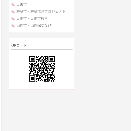
日田市
杵築市・杵築散歩プロジェクト
日南市・日南市役所
山鹿市・山鹿探訪なび
QRコード