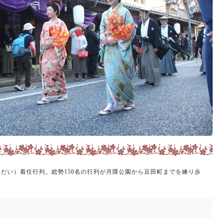
だい）着任行列。総勢150名の行列が月隈公園から豆田町までを練り歩