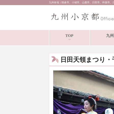
九州各地（朝倉市、小城市、山鹿市、日田市、杵築市、
TOP
九州
top
日田天領まつり・