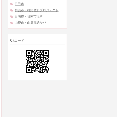
日田市
杵築市・杵築散歩プロジェクト
日南市・日南市役所
山鹿市・山鹿探訪なび
QRコード