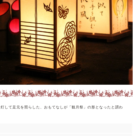
を灯して足元を照らした、おもてなしが「観月祭」の形となったと謂わ
。