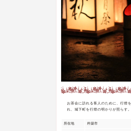
お茶会に訪れる客人のために、行燈
れ、城下町を行燈の明かりが照らす
所在地
杵築市