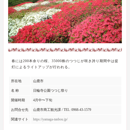
春には200本余りの桜、35000株のつつじが咲き誇り期間中は提
灯によるライトアップが行われる。
所在地
山鹿市
名 称
日輪寺公園つつじ祭り
開催時期
4月中〜下旬
お問合せ先
山鹿市商工観光課 / TEL: 0968-43-1579
関連サイト
https://yamaga-tanbou.jp/