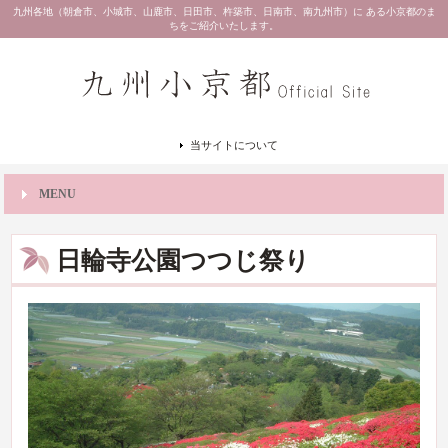
九州各地（朝倉市、小城市、山鹿市、日田市、杵築市、日南市、南九州市）に ある小京都のま
ちをご紹介いたします。
当サイトについて
MENU
日輪寺公園つつじ祭り