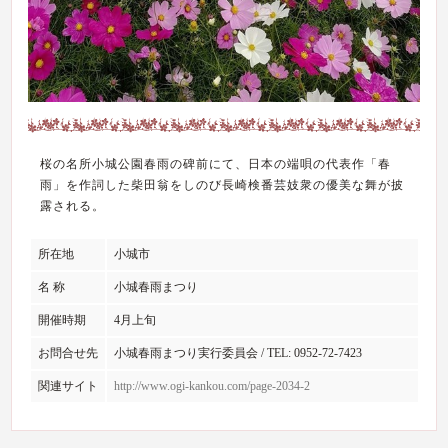
桜の名所小城公園春雨の碑前にて、日本の端唄の代表作「春
雨」を作詞した柴田翁をしのび長崎検番芸妓衆の優美な舞が披
露される。
所在地
小城市
名 称
小城春雨まつり
開催時期
4月上旬
お問合せ先
小城春雨まつり実行委員会 / TEL: 0952-72-7423
関連サイト
http://www.ogi-kankou.com/page-2034-2