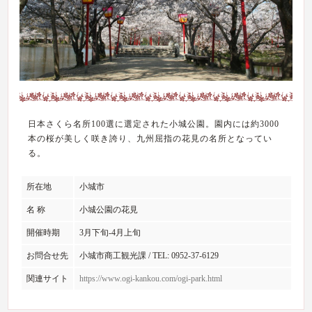
日本さくら名所100選に選定された小城公園。園内には約3000
本の桜が美しく咲き誇り、九州屈指の花見の名所となってい
る。
所在地
小城市
名 称
小城公園の花見
開催時期
3月下旬-4月上旬
お問合せ先
小城市商工観光課 / TEL: 0952-37-6129
関連サイト
https://www.ogi-kankou.com/ogi-park.html