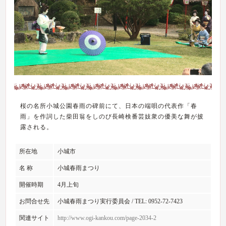
桜の名所小城公園春雨の碑前にて、日本の端唄の代表作「春
雨」を作詞した柴田翁をしのび長崎検番芸妓衆の優美な舞が披
露される。
所在地
小城市
名 称
小城春雨まつり
開催時期
4月上旬
お問合せ先
小城春雨まつり実行委員会 / TEL: 0952-72-7423
関連サイト
http://www.ogi-kankou.com/page-2034-2