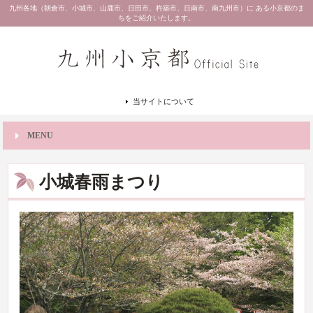
九州各地（朝倉市、小城市、山鹿市、日田市、杵築市、日南市、南九州市）に ある小京都のま
ちをご紹介いたします。
当サイトについて
MENU
小城春雨まつり