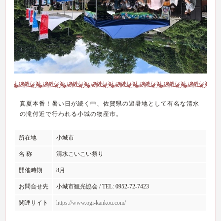
真夏本番！暑い日が続く中、佐賀県の避暑地として有名な清水
の滝付近で行われる小城の物産市。
所在地
小城市
名 称
清水こいこい祭り
開催時期
8月
お問合せ先
小城市観光協会 / TEL: 0952-72-7423
関連サイト
https://www.ogi-kankou.com/