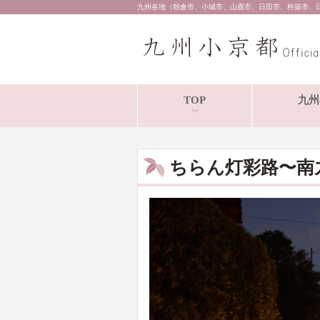
九州各地（朝倉市、小城市、山鹿市、日田市、杵築市、
TOP
九州
top
ちらん灯彩路〜南