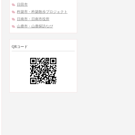
日田市
杵築市・杵築散歩プロジェクト
日南市・日南市役所
山鹿市・山鹿探訪なび
QRコード