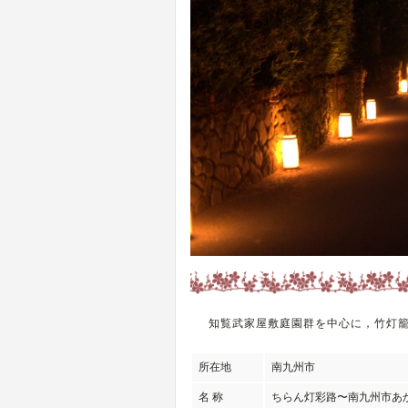
知覧武家屋敷庭園群を中心に，竹灯
所在地
南九州市
名 称
ちらん灯彩路〜南九州市あ