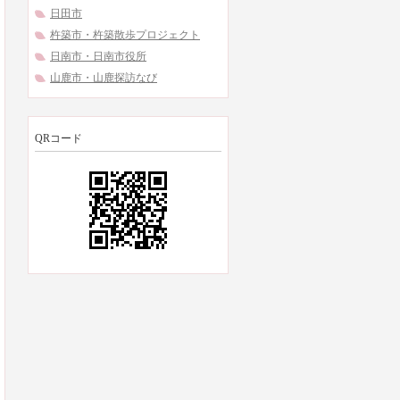
日田市
杵築市・杵築散歩プロジェクト
日南市・日南市役所
山鹿市・山鹿探訪なび
QRコード