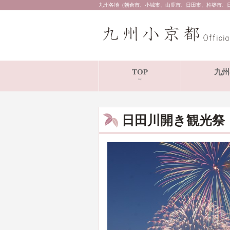
九州各地（朝倉市、小城市、山鹿市、日田市、杵築市、
TOP
九州
top
日田川開き観光祭