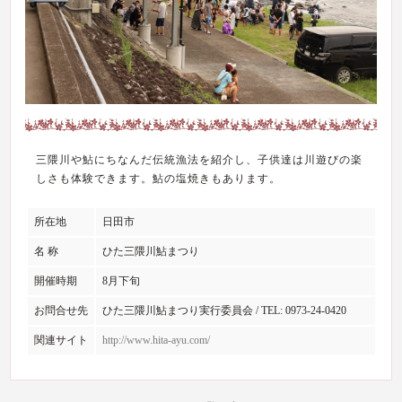
三隈川や鮎にちなんだ伝統漁法を紹介し、子供達は川遊びの楽
しさも体験できます。鮎の塩焼きもあります。
所在地
日田市
名 称
ひた三隈川鮎まつり
開催時期
8月下旬
お問合せ先
ひた三隈川鮎まつり実行委員会 / TEL: 0973-24-0420
関連サイト
http://www.hita-ayu.com/