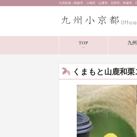
九州各地（朝倉市、小城市、山鹿市、日田市、杵築市、
TOP
九州
top
くまもと山鹿和栗