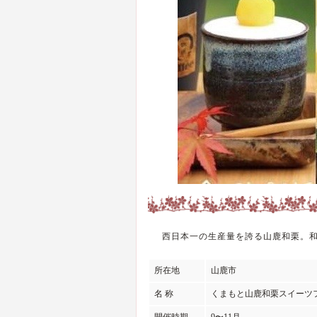
西日本一の生産量を誇る山鹿和栗。
所在地
山鹿市
名 称
くまもと山鹿和栗スイーツ
開催時期
9〜11月