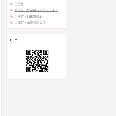
日田市
杵築市・杵築散歩プロジェクト
日南市・日南市役所
山鹿市・山鹿探訪なび
QRコード