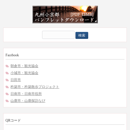
検
索:
Facebook
朝倉市・観光協会
小城市・観光協会
日田市
杵築市・杵築散歩プロジェクト
日南市・日南市役所
山鹿市・山鹿探訪なび
QRコード