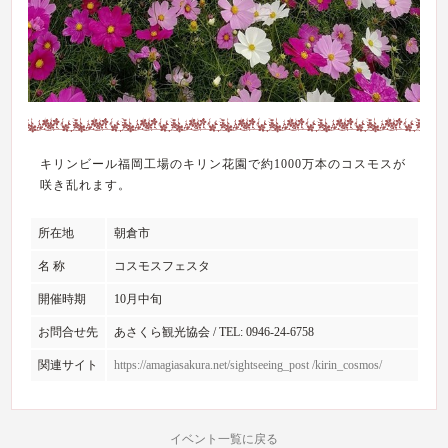
キリンビール福岡工場のキリン花園で約1000万本のコスモスが
咲き乱れます。
所在地
朝倉市
名 称
コスモスフェスタ
開催時期
10月中旬
お問合せ先
あさくら観光協会 / TEL: 0946-24-6758
関連サイト
https://amagiasakura.net/sightseeing_post /kirin_cosmos/
イベント一覧に戻る