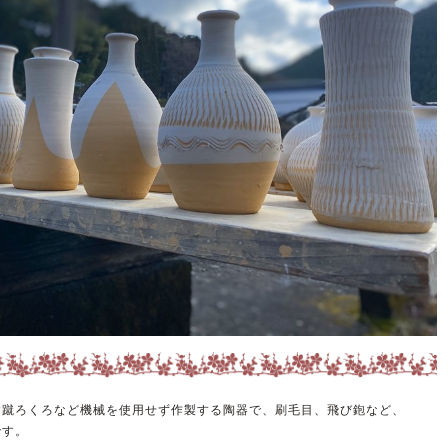
す蹴ろくろなど機械を使用せず作製する陶器で、刷毛目、飛び鉋など、
です。