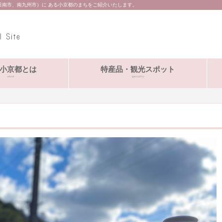
日南市、南九州市）に ある小京都のまちをご紹介いたします。
小京都とは
特産品・観光スポット
about
speciality