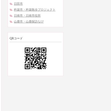
日田市
杵築市・杵築散歩プロジェクト
日南市・日南市役所
山鹿市・山鹿探訪なび
QRコード