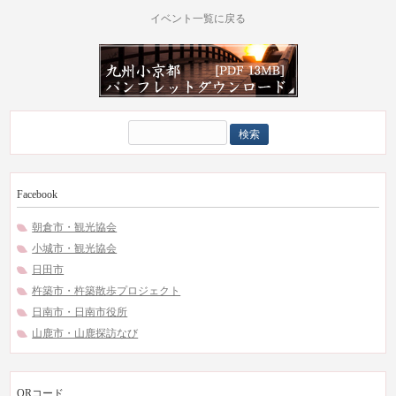
イベント一覧に戻る
検
索:
Facebook
朝倉市・観光協会
小城市・観光協会
日田市
杵築市・杵築散歩プロジェクト
日南市・日南市役所
山鹿市・山鹿探訪なび
QRコード