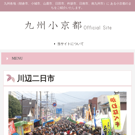
九州各地（朝倉市、小城市、山鹿市、日田市、杵築市、日南市、南九州市）に ある小京都のま
ちをご紹介いたします。
当サイトについて
MENU
川辺二日市