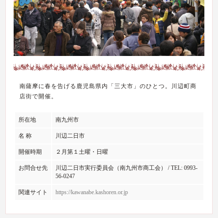
南薩摩に春を告げる鹿児島県内「三大市」のひとつ。川辺町商
店街で開催。
所在地
南九州市
名 称
川辺二日市
開催時期
２月第１土曜・日曜
お問合せ先
川辺二日市実行委員会（南九州市商工会） / TEL: 0993-
56-0247
関連サイト
https://kawanabe.kashoren.or.jp