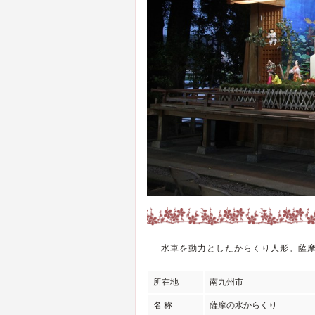
水車を動力としたからくり人形。薩
所在地
南九州市
名 称
薩摩の水からくり