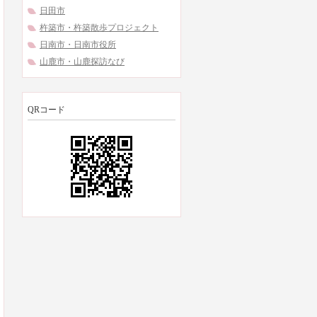
日田市
杵築市・杵築散歩プロジェクト
日南市・日南市役所
山鹿市・山鹿探訪なび
QRコード