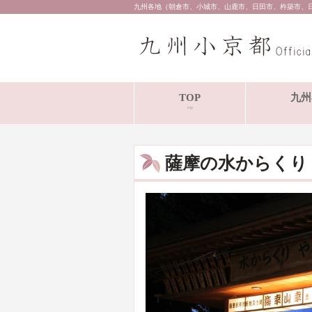
九州各地（朝倉市、小城市、山鹿市、日田市、杵築市、
TOP
九州
top
薩摩の水からくり