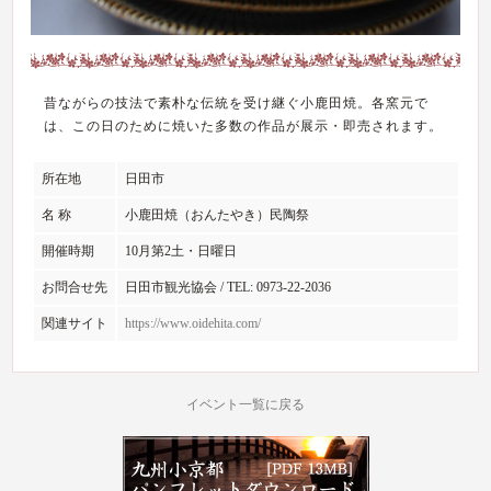
昔ながらの技法で素朴な伝統を受け継ぐ小鹿田焼。各窯元で
は、この日のために焼いた多数の作品が展示・即売されます。
所在地
日田市
名 称
小鹿田焼（おんたやき）民陶祭
開催時期
10月第2土・日曜日
お問合せ先
日田市観光協会 / TEL: 0973-22-2036
関連サイト
https://www.oidehita.com/
イベント一覧に戻る